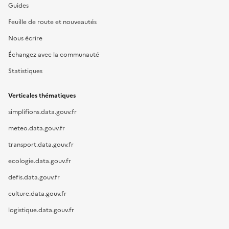
Guides
Feuille de route et nouveautés
Nous écrire
Échangez avec la communauté
Statistiques
Verticales thématiques
simplifions.data.gouv.fr
meteo.data.gouv.fr
transport.data.gouv.fr
ecologie.data.gouv.fr
defis.data.gouv.fr
culture.data.gouv.fr
logistique.data.gouv.fr