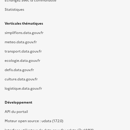
Échangez avec la communauté
Statistiques
Verticales thématiques
simplifions.data.gouv.fr
meteo.data.gouv.fr
transport.data.gouv.fr
ecologie.data.gouv.fr
defis.data.gouv.fr
culture.data.gouv.fr
logistique.data.gouv.fr
Développement
API du portail
Moteur open source : udata (17.2.0)