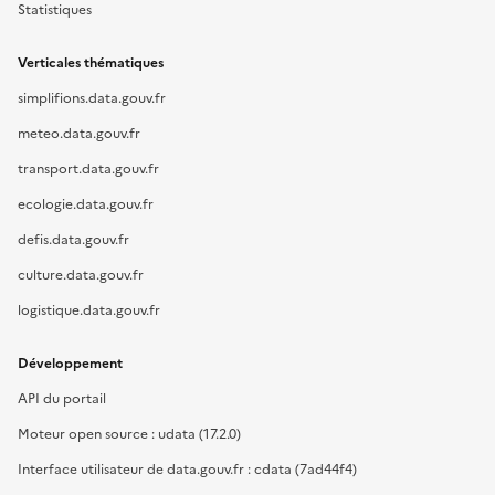
Statistiques
Verticales thématiques
simplifions.data.gouv.fr
meteo.data.gouv.fr
transport.data.gouv.fr
ecologie.data.gouv.fr
defis.data.gouv.fr
culture.data.gouv.fr
logistique.data.gouv.fr
Développement
API du portail
Moteur open source : udata (17.2.0)
Interface utilisateur de data.gouv.fr : cdata (7ad44f4)