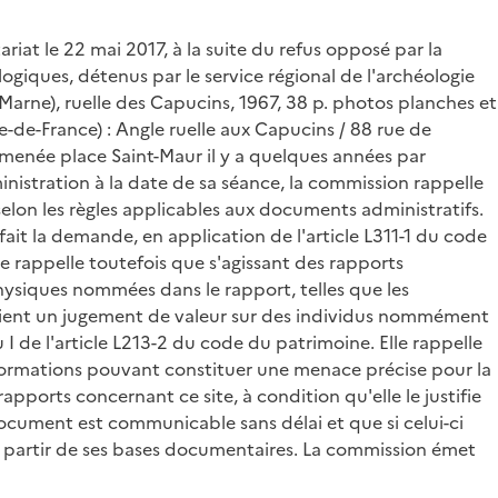
riat le 22 mai 2017, à la suite du refus opposé par la
giques, détenus par le service régional de l'archéologie
-Marne), ruelle des Capucins, 1967, 38 p. photos planches et
e-de-France) : Angle ruelle aux Capucins / 88 rue de
e menée place Saint-Maur il y a quelques années par
ministration à la date de sa séance, la commission rappelle
elon les règles applicables aux documents administratifs.
it la demande, en application de l'article L311-1 du code
lle rappelle toutefois que s'agissant des rapports
hysiques nommées dans le rapport, telles que les
eraient un jugement de valeur sur des individus nommément
I de l'article L213-2 du code du patrimoine. Elle rappelle
nformations pouvant constituer une menace précise pour la
apports concernant ce site, à condition qu'elle le justifie
cument est communicable sans délai et que si celui-ci
 à partir de ses bases documentaires. La commission émet