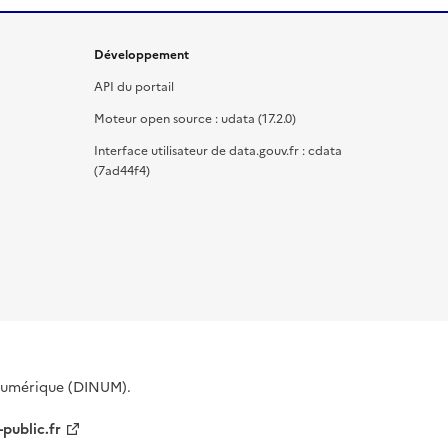
Développement
API du portail
Moteur open source : udata (17.2.0)
Interface utilisateur de data.gouv.fr : cdata
(7ad44f4)
 Numérique (DINUM).
-public.fr