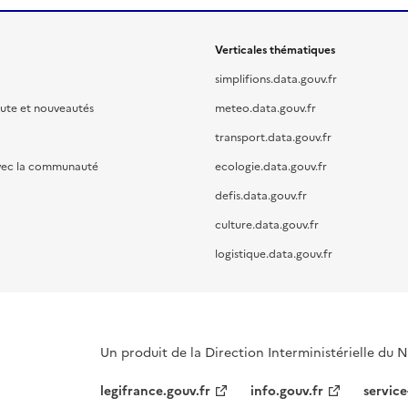
Verticales thématiques
simplifions.data.gouv.fr
oute et nouveautés
meteo.data.gouv.fr
transport.data.gouv.fr
vec la communauté
ecologie.data.gouv.fr
defis.data.gouv.fr
culture.data.gouv.fr
logistique.data.gouv.fr
Un produit de la Direction Interministérielle du
legifrance.gouv.fr
info.gouv.fr
service