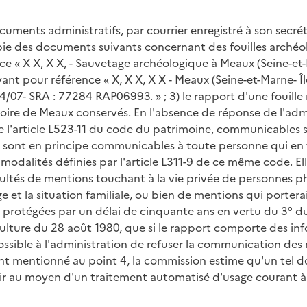
uments administratifs, par courrier enregistré à son secréta
ie des documents suivants concernant des fouilles archéolo
nce « X X, X X, - Sauvetage archéologique à Meaux (Seine-et
nt pour référence « X, X X, X X - Meaux (Seine-et-Marne- Îl
4/07- SRA : 77284 RAP06993. » ; 3) le rapport d'une fouill
erritoire de Meaux conservés. En l'absence de réponse de l'ad
de l'article L523-11 du code du patrimoine, communicables s
 sont en principe communicables à toute personne qui en fa
es modalités définies par l'article L311-9 de ce même code. E
cultés de mentions touchant à la vie privée de personnes p
ge et la situation familiale, ou bien de mentions qui port
 protégées par un délai de cinquante ans en vertu du 3° du 
 culture du 28 août 1980, que si le rapport comporte des i
possible à l'administration de refuser la communication des r
 mentionné au point 4, la commission estime qu'un tel do
obtenir au moyen d'un traitement automatisé d'usage courant