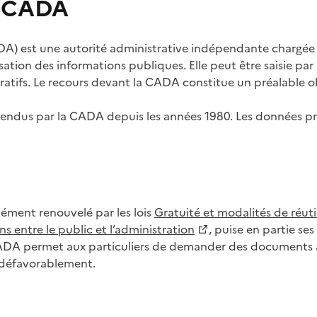
s CADA
) est une autorité administrative indépendante chargée de
lisation des informations publiques. Elle peut être saisie p
tifs. Le recours devant la CADA constitue un préalable ob
ls rendus par la CADA depuis les années 1980. Les données
dément renouvelé par les lois
Gratuité et modalités de réuti
s entre le public et l’administration
, puise en partie s
CADA permet aux particuliers de demander des documents à 
u défavorablement.