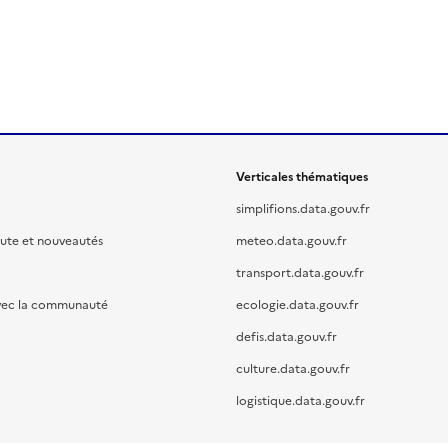
Verticales thématiques
simplifions.data.gouv.fr
oute et nouveautés
meteo.data.gouv.fr
transport.data.gouv.fr
vec la communauté
ecologie.data.gouv.fr
defis.data.gouv.fr
culture.data.gouv.fr
logistique.data.gouv.fr