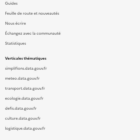
Guides
Feuille de route et nouveautés
Nous écrire
Échangez avec la communauté
Statistiques
Verticales thématiques
simplifions.data.gouv.fr
meteo.data.gouv.fr
transport.data.gouv.fr
ecologie.data.gouv.fr
defis.data.gouv.fr
culture.data.gouv.fr
logistique.data.gouv.fr