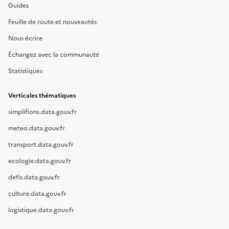
Guides
Feuille de route et nouveautés
Nous écrire
Échangez avec la communauté
Statistiques
Verticales thématiques
simplifions.data.gouv.fr
meteo.data.gouv.fr
transport.data.gouv.fr
ecologie.data.gouv.fr
defis.data.gouv.fr
culture.data.gouv.fr
logistique.data.gouv.fr