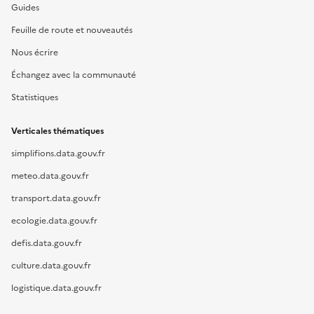
Guides
Feuille de route et nouveautés
Nous écrire
Échangez avec la communauté
Statistiques
Verticales thématiques
simplifions.data.gouv.fr
meteo.data.gouv.fr
transport.data.gouv.fr
ecologie.data.gouv.fr
defis.data.gouv.fr
culture.data.gouv.fr
logistique.data.gouv.fr