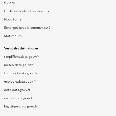
Guides
Feuille de route et nouveautés
Nous écrire
Échangez avec la communauté
Statistiques
Verticales thématiques
simplifions.data.gouv.fr
meteo.data.gouv.fr
transport.data.gouv.fr
ecologie.data.gouv.fr
defis.data.gouv.fr
culture.data.gouv.fr
logistique.data.gouv.fr