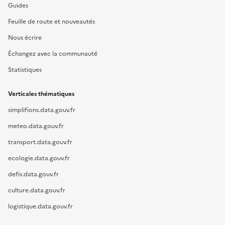
Guides
Feuille de route et nouveautés
Nous écrire
Échangez avec la communauté
Statistiques
Verticales thématiques
simplifions.data.gouv.fr
meteo.data.gouv.fr
transport.data.gouv.fr
ecologie.data.gouv.fr
defis.data.gouv.fr
culture.data.gouv.fr
logistique.data.gouv.fr