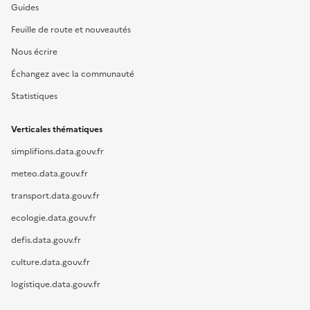
Guides
Feuille de route et nouveautés
Nous écrire
Échangez avec la communauté
Statistiques
Verticales thématiques
simplifions.data.gouv.fr
meteo.data.gouv.fr
transport.data.gouv.fr
ecologie.data.gouv.fr
defis.data.gouv.fr
culture.data.gouv.fr
logistique.data.gouv.fr