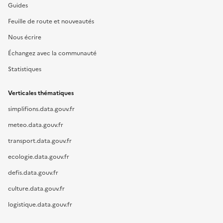
Guides
Feuille de route et nouveautés
Nous écrire
Échangez avec la communauté
Statistiques
Verticales thématiques
simplifions.data.gouv.fr
meteo.data.gouv.fr
transport.data.gouv.fr
ecologie.data.gouv.fr
defis.data.gouv.fr
culture.data.gouv.fr
logistique.data.gouv.fr