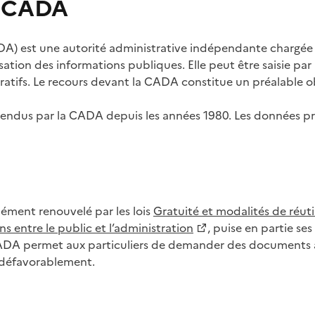
s CADA
) est une autorité administrative indépendante chargée de
lisation des informations publiques. Elle peut être saisie p
tifs. Le recours devant la CADA constitue un préalable ob
ls rendus par la CADA depuis les années 1980. Les données
dément renouvelé par les lois
Gratuité et modalités de réuti
s entre le public et l’administration
, puise en partie s
CADA permet aux particuliers de demander des documents à 
u défavorablement.