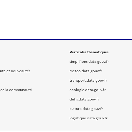
Verticales thématiques
simplifions.data.gouv.fr
oute et nouveautés
meteo.data.gouv.fr
transport.data.gouv.fr
vec la communauté
ecologie.data.gouv.fr
defis.data.gouv.fr
culture.data.gouv.fr
logistique.data.gouv.fr