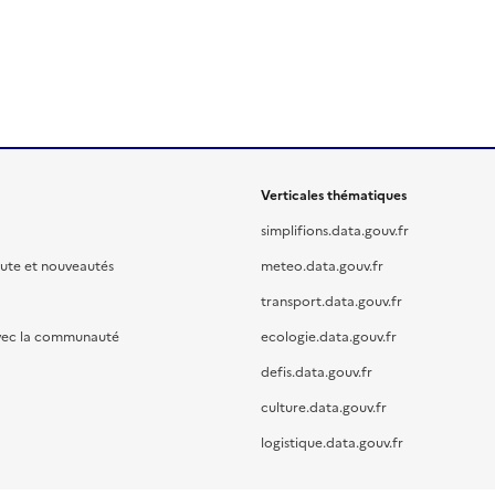
Verticales thématiques
simplifions.data.gouv.fr
oute et nouveautés
meteo.data.gouv.fr
transport.data.gouv.fr
vec la communauté
ecologie.data.gouv.fr
defis.data.gouv.fr
culture.data.gouv.fr
logistique.data.gouv.fr