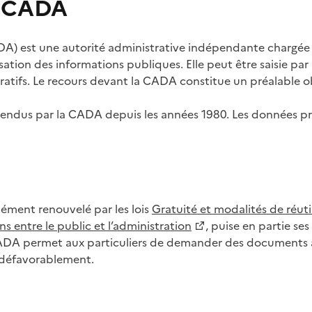
s CADA
) est une autorité administrative indépendante chargée de
lisation des informations publiques. Elle peut être saisie p
tifs. Le recours devant la CADA constitue un préalable ob
ls rendus par la CADA depuis les années 1980. Les données
dément renouvelé par les lois
Gratuité et modalités de réuti
s entre le public et l’administration
, puise en partie s
CADA permet aux particuliers de demander des documents à 
u défavorablement.