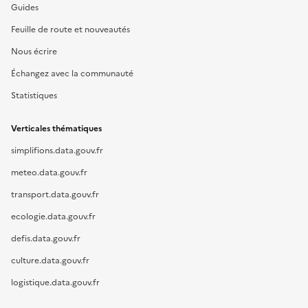
Guides
Feuille de route et nouveautés
Nous écrire
Échangez avec la communauté
Statistiques
Verticales thématiques
simplifions.data.gouv.fr
meteo.data.gouv.fr
transport.data.gouv.fr
ecologie.data.gouv.fr
defis.data.gouv.fr
culture.data.gouv.fr
logistique.data.gouv.fr