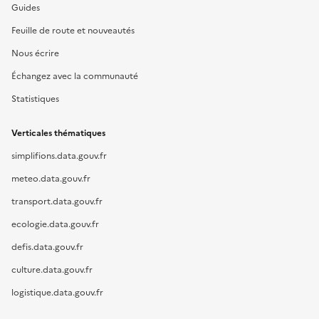
Guides
Feuille de route et nouveautés
Nous écrire
Échangez avec la communauté
Statistiques
Verticales thématiques
simplifions.data.gouv.fr
meteo.data.gouv.fr
transport.data.gouv.fr
ecologie.data.gouv.fr
defis.data.gouv.fr
culture.data.gouv.fr
logistique.data.gouv.fr