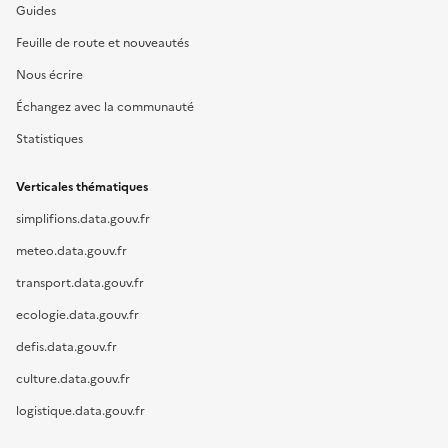
Guides
Feuille de route et nouveautés
Nous écrire
Échangez avec la communauté
Statistiques
Verticales thématiques
simplifions.data.gouv.fr
meteo.data.gouv.fr
transport.data.gouv.fr
ecologie.data.gouv.fr
defis.data.gouv.fr
culture.data.gouv.fr
logistique.data.gouv.fr