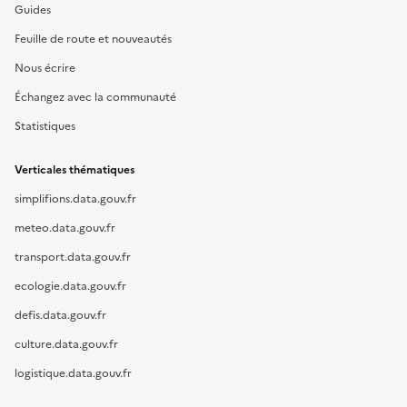
Guides
Feuille de route et nouveautés
Nous écrire
Échangez avec la communauté
Statistiques
Verticales thématiques
simplifions.data.gouv.fr
meteo.data.gouv.fr
transport.data.gouv.fr
ecologie.data.gouv.fr
defis.data.gouv.fr
culture.data.gouv.fr
logistique.data.gouv.fr