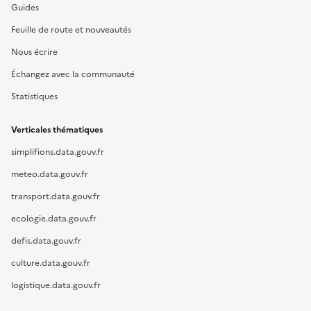
Guides
Feuille de route et nouveautés
Nous écrire
Échangez avec la communauté
Statistiques
Verticales thématiques
simplifions.data.gouv.fr
meteo.data.gouv.fr
transport.data.gouv.fr
ecologie.data.gouv.fr
defis.data.gouv.fr
culture.data.gouv.fr
logistique.data.gouv.fr