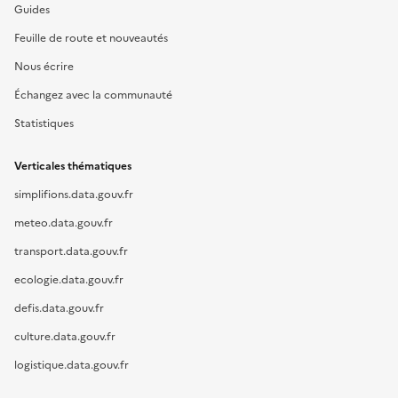
Guides
Feuille de route et nouveautés
Nous écrire
Échangez avec la communauté
Statistiques
Verticales thématiques
simplifions.data.gouv.fr
meteo.data.gouv.fr
transport.data.gouv.fr
ecologie.data.gouv.fr
defis.data.gouv.fr
culture.data.gouv.fr
logistique.data.gouv.fr