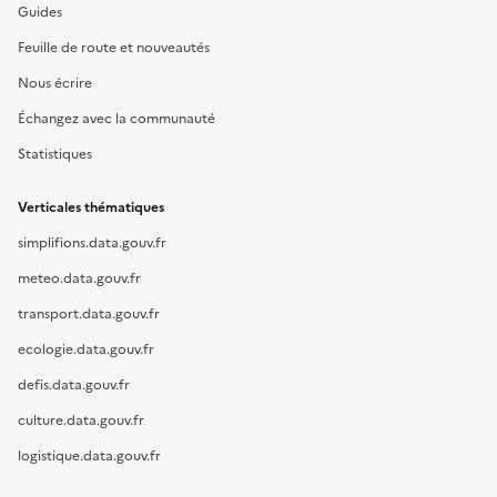
Guides
Feuille de route et nouveautés
Nous écrire
Échangez avec la communauté
Statistiques
Verticales thématiques
simplifions.data.gouv.fr
meteo.data.gouv.fr
transport.data.gouv.fr
ecologie.data.gouv.fr
defis.data.gouv.fr
culture.data.gouv.fr
logistique.data.gouv.fr