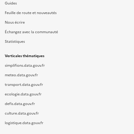
Guides
Feuille de route et nouveautés
Nous écrire
Échangez avec la communauté
Statistiques
Verticales thématiques
simplifions.data.gouv.fr
meteo.data.gouv.fr
transport.data.gouv.fr
ecologie.data.gouv.fr
defis.data.gouv.fr
culture.data.gouv.fr
logistique.data.gouv.fr