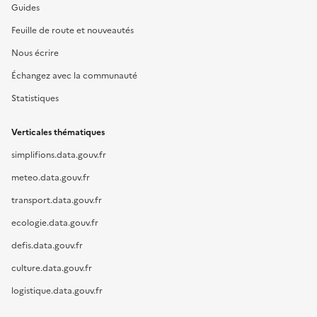
Guides
Feuille de route et nouveautés
Nous écrire
Échangez avec la communauté
Statistiques
Verticales thématiques
simplifions.data.gouv.fr
meteo.data.gouv.fr
transport.data.gouv.fr
ecologie.data.gouv.fr
defis.data.gouv.fr
culture.data.gouv.fr
logistique.data.gouv.fr