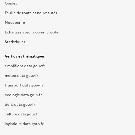
Guides
Feuille de route et nouveautés
Nous écrire
Échangez avec la communauté
Statistiques
Verticales thématiques
simplifions.data.gouv.fr
meteo.data.gouv.fr
transport.data.gouv.fr
ecologie.data.gouv.fr
defis.data.gouv.fr
culture.data.gouv.fr
logistique.data.gouv.fr