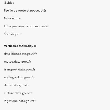
Guides
Feuille de route et nouveautés
Nous écrire
Échangez avec la communauté
Statistiques
Verticales thématiques
simplifions.data.gouv.fr
meteo.data.gouv.fr
transport.data.gouv.fr
ecologie.data.gouv.fr
defis.data.gouv.fr
culture.data.gouv.fr
logistique.data.gouv.fr