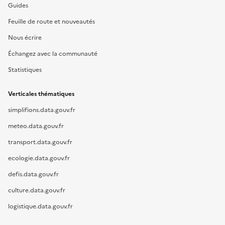
Guides
Feuille de route et nouveautés
Nous écrire
Échangez avec la communauté
Statistiques
Verticales thématiques
simplifions.data.gouv.fr
meteo.data.gouv.fr
transport.data.gouv.fr
ecologie.data.gouv.fr
defis.data.gouv.fr
culture.data.gouv.fr
logistique.data.gouv.fr