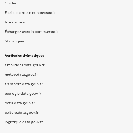
Guides
Feuille de route et nouveautés
Nous écrire
Échangez avec la communauté
Statistiques
Verticales thématiques
simplifions.data.gouv.fr
meteo.data.gouv.fr
transport.data.gouv.fr
ecologie.data.gouv.fr
defis.data.gouv.fr
culture.data.gouv.fr
logistique.data.gouv.fr