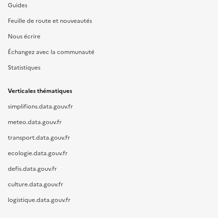
Guides
Feuille de route et nouveautés
Nous écrire
Échangez avec la communauté
Statistiques
Verticales thématiques
simplifions.data.gouv.fr
meteo.data.gouv.fr
transport.data.gouv.fr
ecologie.data.gouv.fr
defis.data.gouv.fr
culture.data.gouv.fr
logistique.data.gouv.fr