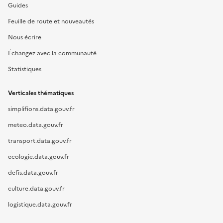
Guides
Feuille de route et nouveautés
Nous écrire
Échangez avec la communauté
Statistiques
Verticales thématiques
simplifions.data.gouv.fr
meteo.data.gouv.fr
transport.data.gouv.fr
ecologie.data.gouv.fr
defis.data.gouv.fr
culture.data.gouv.fr
logistique.data.gouv.fr