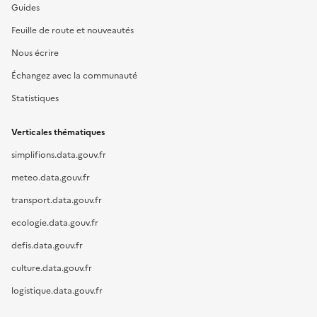
Guides
Feuille de route et nouveautés
Nous écrire
Échangez avec la communauté
Statistiques
Verticales thématiques
simplifions.data.gouv.fr
meteo.data.gouv.fr
transport.data.gouv.fr
ecologie.data.gouv.fr
defis.data.gouv.fr
culture.data.gouv.fr
logistique.data.gouv.fr