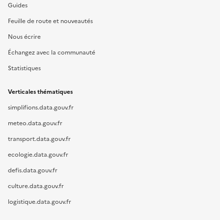
Guides
Feuille de route et nouveautés
Nous écrire
Échangez avec la communauté
Statistiques
Verticales thématiques
simplifions.data.gouv.fr
meteo.data.gouv.fr
transport.data.gouv.fr
ecologie.data.gouv.fr
defis.data.gouv.fr
culture.data.gouv.fr
logistique.data.gouv.fr