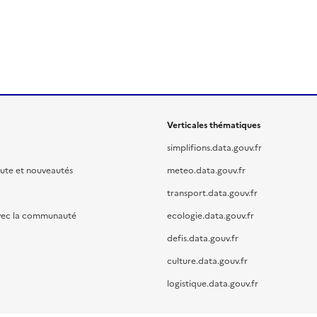
Verticales thématiques
simplifions.data.gouv.fr
oute et nouveautés
meteo.data.gouv.fr
transport.data.gouv.fr
vec la communauté
ecologie.data.gouv.fr
defis.data.gouv.fr
culture.data.gouv.fr
logistique.data.gouv.fr