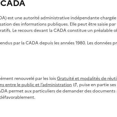
s CADA
) est une autorité administrative indépendante chargée de
lisation des informations publiques. Elle peut être saisie p
tifs. Le recours devant la CADA constitue un préalable ob
ls rendus par la CADA depuis les années 1980. Les données
dément renouvelé par les lois
Gratuité et modalités de réuti
s entre le public et l’administration
, puise en partie s
CADA permet aux particuliers de demander des documents à 
u défavorablement.