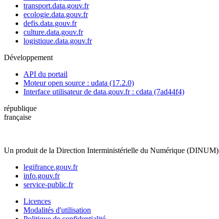
transport.data.gouv.fr
ecologie.data.gouv.fr
defis.data.gouv.fr
culture.data.gouv.fr
logistique.data.gouv.fr
Développement
API du portail
Moteur open source : udata (17.2.0)
Interface utilisateur de data.gouv.fr : cdata (7ad44f4)
république
française
Un produit de la Direction Interministérielle du Numérique (DINUM)
legifrance.gouv.fr
info.gouv.fr
service-public.fr
Licences
Modalités d'utilisation
Politique de confidentialité