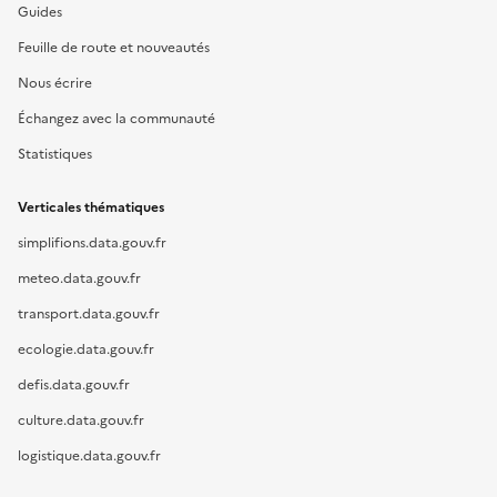
Guides
Feuille de route et nouveautés
Nous écrire
Échangez avec la communauté
Statistiques
Verticales thématiques
simplifions.data.gouv.fr
meteo.data.gouv.fr
transport.data.gouv.fr
ecologie.data.gouv.fr
defis.data.gouv.fr
culture.data.gouv.fr
logistique.data.gouv.fr