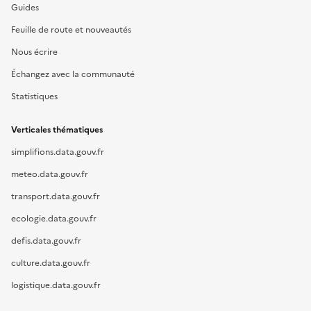
Guides
Feuille de route et nouveautés
Nous écrire
Échangez avec la communauté
Statistiques
Verticales thématiques
simplifions.data.gouv.fr
meteo.data.gouv.fr
transport.data.gouv.fr
ecologie.data.gouv.fr
defis.data.gouv.fr
culture.data.gouv.fr
logistique.data.gouv.fr