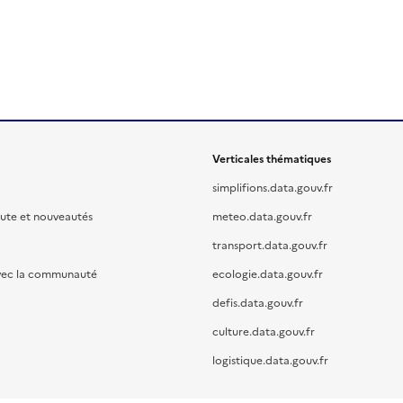
Verticales thématiques
simplifions.data.gouv.fr
oute et nouveautés
meteo.data.gouv.fr
transport.data.gouv.fr
vec la communauté
ecologie.data.gouv.fr
defis.data.gouv.fr
culture.data.gouv.fr
logistique.data.gouv.fr