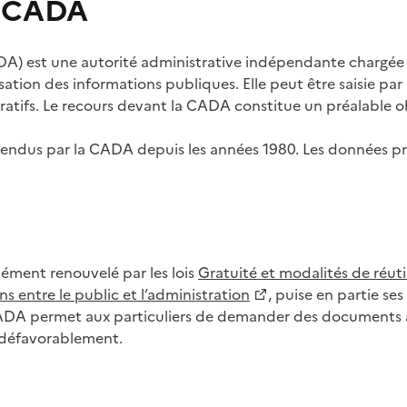
s CADA
) est une autorité administrative indépendante chargée de
lisation des informations publiques. Elle peut être saisie p
tifs. Le recours devant la CADA constitue un préalable ob
ls rendus par la CADA depuis les années 1980. Les données
dément renouvelé par les lois
Gratuité et modalités de réuti
s entre le public et l’administration
, puise en partie s
CADA permet aux particuliers de demander des documents à 
u défavorablement.