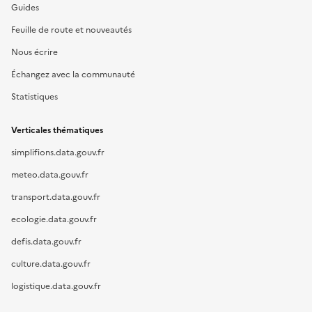
Guides
Feuille de route et nouveautés
Nous écrire
Échangez avec la communauté
Statistiques
Verticales thématiques
simplifions.data.gouv.fr
meteo.data.gouv.fr
transport.data.gouv.fr
ecologie.data.gouv.fr
defis.data.gouv.fr
culture.data.gouv.fr
logistique.data.gouv.fr