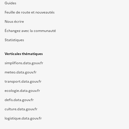
Guides
Feuille de route et nouveautés
Nous écrire
Échangez avec la communauté
Statistiques
Verticales thématiques
simplifions.data.gouv.fr
meteo.data.gouv.fr
transport.data.gouv.fr
ecologie.data.gouv.fr
defis.data.gouv.fr
culture.data.gouv.fr
logistique.data.gouv.fr