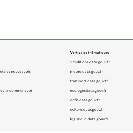
Verticales thématiques
simplifions.data.gouv.fr
oute et nouveautés
meteo.data.gouv.fr
transport.data.gouv.fr
vec la communauté
ecologie.data.gouv.fr
defis.data.gouv.fr
culture.data.gouv.fr
logistique.data.gouv.fr