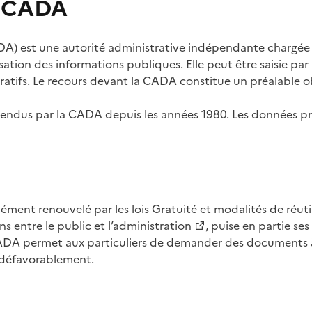
s CADA
) est une autorité administrative indépendante chargée de
lisation des informations publiques. Elle peut être saisie p
tifs. Le recours devant la CADA constitue un préalable ob
ls rendus par la CADA depuis les années 1980. Les données
dément renouvelé par les lois
Gratuité et modalités de réuti
s entre le public et l’administration
, puise en partie s
CADA permet aux particuliers de demander des documents à 
u défavorablement.