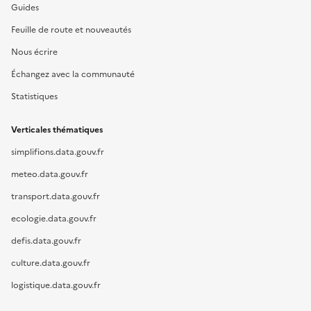
Guides
Feuille de route et nouveautés
Nous écrire
Échangez avec la communauté
Statistiques
Verticales thématiques
simplifions.data.gouv.fr
meteo.data.gouv.fr
transport.data.gouv.fr
ecologie.data.gouv.fr
defis.data.gouv.fr
culture.data.gouv.fr
logistique.data.gouv.fr