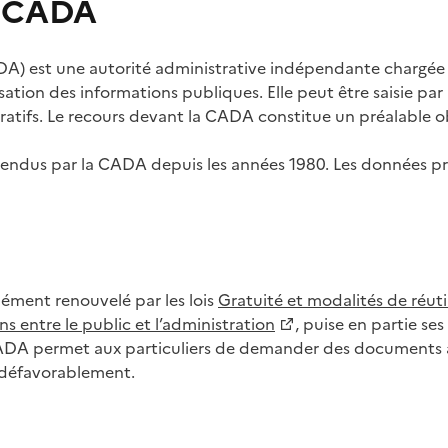
s CADA
) est une autorité administrative indépendante chargée de
lisation des informations publiques. Elle peut être saisie p
tifs. Le recours devant la CADA constitue un préalable ob
ls rendus par la CADA depuis les années 1980. Les données
dément renouvelé par les lois
Gratuité et modalités de réuti
s entre le public et l’administration
, puise en partie s
CADA permet aux particuliers de demander des documents à 
u défavorablement.