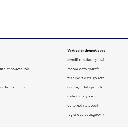
Verticales thématiques
simplifions.data.gouv.fr
oute et nouveautés
meteo.data.gouv.fr
transport.data.gouv.fr
vec la communauté
ecologie.data.gouv.fr
defis.data.gouv.fr
culture.data.gouv.fr
logistique.data.gouv.fr