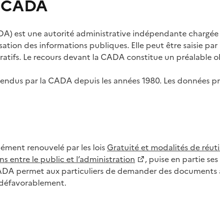
s CADA
) est une autorité administrative indépendante chargée de
lisation des informations publiques. Elle peut être saisie p
tifs. Le recours devant la CADA constitue un préalable ob
ls rendus par la CADA depuis les années 1980. Les données
dément renouvelé par les lois
Gratuité et modalités de réuti
s entre le public et l’administration
, puise en partie s
CADA permet aux particuliers de demander des documents à 
u défavorablement.