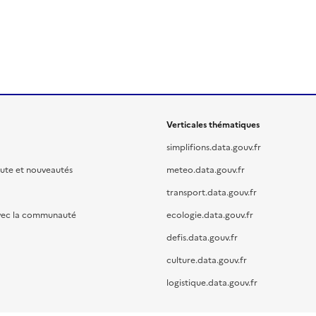
Verticales thématiques
simplifions.data.gouv.fr
oute et nouveautés
meteo.data.gouv.fr
transport.data.gouv.fr
vec la communauté
ecologie.data.gouv.fr
defis.data.gouv.fr
culture.data.gouv.fr
logistique.data.gouv.fr