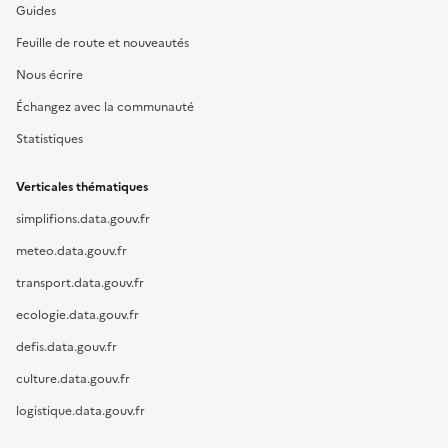
Guides
Feuille de route et nouveautés
Nous écrire
Échangez avec la communauté
Statistiques
Verticales thématiques
simplifions.data.gouv.fr
meteo.data.gouv.fr
transport.data.gouv.fr
ecologie.data.gouv.fr
defis.data.gouv.fr
culture.data.gouv.fr
logistique.data.gouv.fr