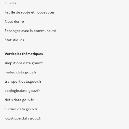
Guides
Feuille de route et nouveautés
Nous écrire
Échangez avec la communauté
Statistiques
Verticales thématiques
simplifions.data.gouv.fr
meteo.data.gouv.fr
transport.data.gouv.fr
ecologie.data.gouv.fr
defis.data.gouv.fr
culture.data.gouv.fr
logistique.data.gouv.fr