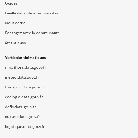
Guides
Feuille de route et nouveautés
Nous écrire
Échangez avec la communauté
Statistiques
Verticales thématiques
simplifions.data.gouv.fr
meteo.data.gouv.fr
transport.data.gouv.fr
ecologie.data.gouv.fr
defis.data.gouv.fr
culture.data.gouv.fr
logistique.data.gouv.fr