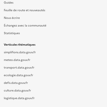
Guides
Feuille de route et nouveautés
Nous écrire
Échangez avec la communauté
Statistiques
Verticales thématiques
simplifions.data.gouv.fr
meteo.data.gouv.fr
transport.data.gouv.fr
ecologie.data.gouv.fr
defis.data.gouv.fr
culture.data.gouv.fr
logistique.data.gouv.fr