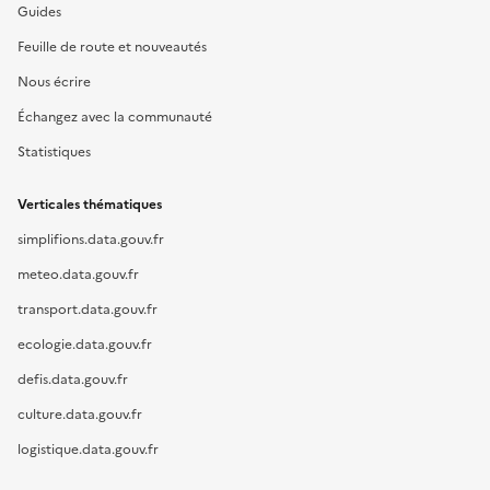
Guides
Feuille de route et nouveautés
Nous écrire
Échangez avec la communauté
Statistiques
Verticales thématiques
simplifions.data.gouv.fr
meteo.data.gouv.fr
transport.data.gouv.fr
ecologie.data.gouv.fr
defis.data.gouv.fr
culture.data.gouv.fr
logistique.data.gouv.fr