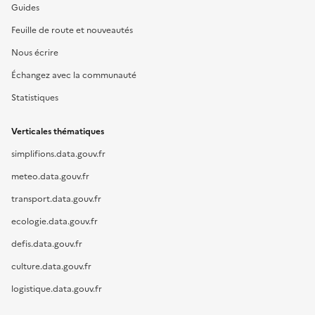
Guides
Feuille de route et nouveautés
Nous écrire
Échangez avec la communauté
Statistiques
Verticales thématiques
simplifions.data.gouv.fr
meteo.data.gouv.fr
transport.data.gouv.fr
ecologie.data.gouv.fr
defis.data.gouv.fr
culture.data.gouv.fr
logistique.data.gouv.fr