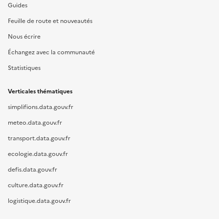
Guides
Feuille de route et nouveautés
Nous écrire
Échangez avec la communauté
Statistiques
Verticales thématiques
simplifions.data.gouv.fr
meteo.data.gouv.fr
transport.data.gouv.fr
ecologie.data.gouv.fr
defis.data.gouv.fr
culture.data.gouv.fr
logistique.data.gouv.fr