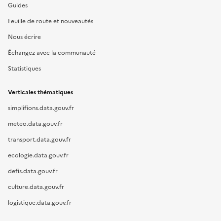
Guides
Feuille de route et nouveautés
Nous écrire
Échangez avec la communauté
Statistiques
Verticales thématiques
simplifions.data.gouv.fr
meteo.data.gouv.fr
transport.data.gouv.fr
ecologie.data.gouv.fr
defis.data.gouv.fr
culture.data.gouv.fr
logistique.data.gouv.fr